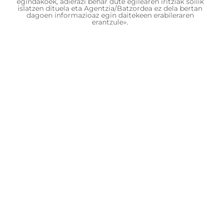
egindakoek, adierazi behar dute egilearen iritziak soilik
islatzen dituela eta Agentzia/Batzordea ez dela bertan
dagoen informazioaz egin daitekeen erabileraren
erantzule».