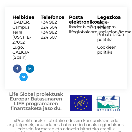
Helbidea
Telefonoa
Posta
Legezkoa
elektronikoak
IBADER,
+34 982
Lege-
ibader.bio@gmail.com
Campus
824 504
oharra
lifeglobalcomunciacion@gma
Terra
+34 982
Pribatutasun
(USC) E-
824 507
politika
27002
Lugo,
Cookieen
GALICIA
politika
(Spain)
Life Global proiektuak
Europar Batasunaren
LIFE programaren
finantzaketa jaso du.
«Proiektuarekin lotutako edozein komunikazio edo
argitalpenek, onuradunek batera edo banaka egindakoek,
edozein formatan eta edozein bitarteko erabiliz